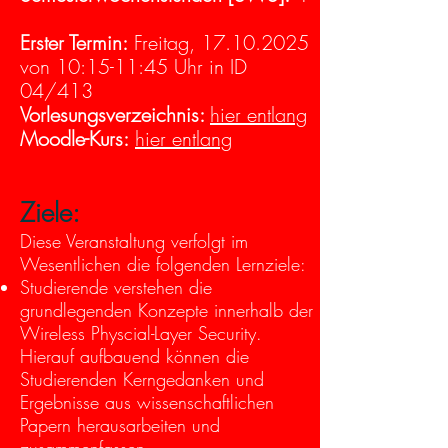
Erster Termin:
Freitag,
17.10.2025
von 10:15-11:45 Uhr in ID
04/413
Vorlesungsverzeichnis:
hier entlang
Moodle-Kurs:
hier entlang
Ziele:
Diese Veranstaltung verfolgt im
Wesentlichen die folgenden Lernziele:
Studierende verstehen die
grundlegenden Konzepte innerhalb der
Wireless Physcial-Layer Security.
Hierauf aufbauend können die
Studierenden Kerngedanken und
Ergebnisse aus wissenschaftlichen
Papern herausarbeiten und