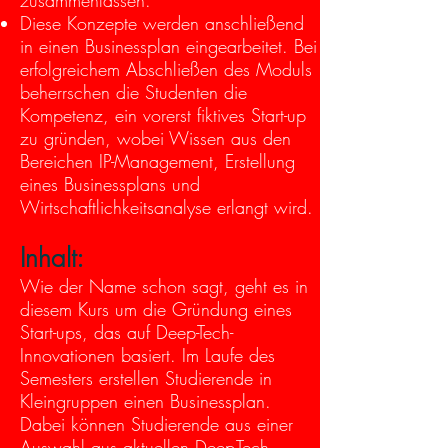
zusammenfassen.
Diese Konzepte werden anschließend
in einen Businessplan eingearbeitet. Bei
erfolgreichem Abschließen des Moduls
beherrschen die Studenten die
Kompetenz, ein vorerst fiktives Start-up
zu gründen, wobei Wissen aus den
Bereichen IP-Management, Erstellung
eines Businessplans und
Wirtschaftlichkeitsanalyse erlangt wird.
Inhalt:
Wie der Name schon sagt, geht es in
diesem Kurs um die Gründung eines
Start-ups, das auf Deep-Tech-
Innovationen basiert. Im Laufe des
Semesters erstellen Studierende in
Kleingruppen einen Businessplan.
Dabei können Studierende aus einer
Auswahl aus aktuellen Deep-Tech