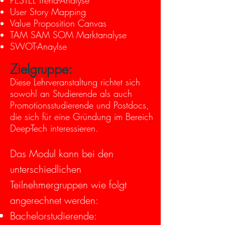
PESTEL Trend-Analyse
User Story Mapping
Value Proposition Canvas
TAM SAM SOM Marktanalyse
SWOT-Anaylse
Zielgruppe:
Diese Lehrveranstaltung richtet sich
sowohl an Studierende als auch
Promotionsstudierende und Postdocs,
die sich für eine Gründung im Bereich
Deep-Tech interessieren.
Das Modul kann bei den
unterschiedlichen
Teilnehmergruppen wie folgt
angerechnet werden:
Bachelorstudierende: